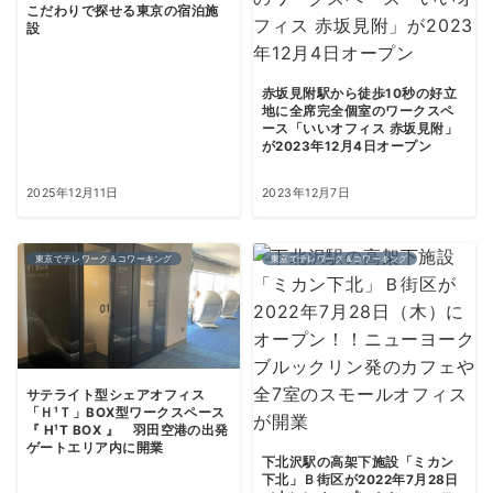
こだわりで探せる東京の宿泊施
設
赤坂見附駅から徒歩10秒の好立
地に全席完全個室のワークスペ
ース「いいオフィス 赤坂見附」
が2023年12月4日オープン
2025年12月11日
2023年12月7日
東京でテレワーク＆コワーキング
東京でテレワーク＆コワーキング
サテライト型シェアオフィス
「Ｈ¹Ｔ」BOX型ワークスペース
『 H¹T BOX 』 羽田空港の出発
ゲートエリア内に開業
下北沢駅の高架下施設「ミカン
下北」Ｂ街区が2022年7月28日