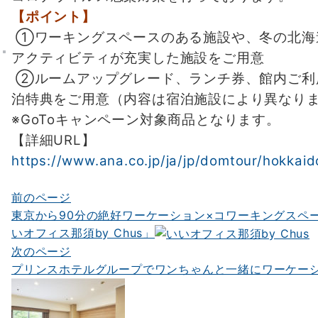
【ポイント】
①ワーキングスペースのある施設や、冬の北海
アクティビティが充実した施設をご用意
②ルームアップグレード、ランチ券、館内ご利
泊特典をご用意（内容は宿泊施設により異なり
※GoToキャンペーン対象商品となります。
【詳細URL】
https://www.ana.co.jp/ja/jp/domtour/hokkaid
前のページ
投
東京から90分の絶好ワーケーション×コワーキングスペ
稿
いオフィス那須by Chus」
ナ
次のページ
プリンスホテルグループでワンちゃんと一緒にワーケー
ビ
ゲ