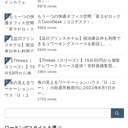
店』...
8878 views
2
もう一つの快適オフィス空間「富士ゼロック
スCocoDesk（ココデスク）」
8868 views
3
【品川プリンスホテル】宿泊者以外も利用で
きるコワーキングスペースを新設し、...
6940 views
4
【Threes（スリーズ）】15分50円から個室
テレワークスペース提供！非対面接客型...
2864 views
5
海の見えるワーケーションハウス「U（ユ
ー）」小田原市根府川に2022年6月1日オ
ー...
2759 views
検
索：
ワーキングスタイルを選ぶ