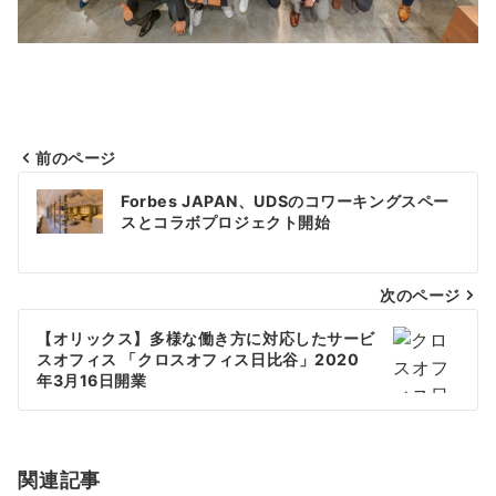
前のページ
投
Forbes JAPAN、UDSのコワーキングスペー
稿
スとコラボプロジェクト開始
ナ
次のページ
ビ
ゲ
【オリックス】多様な働き方に対応したサービ
スオフィス 「クロスオフィス日比谷」2020
ー
年3月16日開業
シ
ョ
関連記事
ン