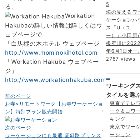
5
る。
海の見えるワ
Workation
ケーションハ
Hakubaの詳しい情報は詳しくはウ
ス「U（ユ
ェブページで。
ー）」小田原
「白馬樅の木ホテル ウェブページ」
根府川に202
年6月1日オー..
http://www.mominokihotel.com
2767 views
「Workation Hakuba ウェブペー
検
ジ」
索：
http://www.workationhakuba.com
ワーキング
タイルを選
前のページ
投
東京でテレ
お寺×リモートワーク【お寺ワーケーショ
稿
ーク＆コワ
ン】特別プラン販売開始
ナ
キング
東京でワー
次のページ
ビ
ーション
ワーケーションにも最適 屈斜路プリンス
ゲ