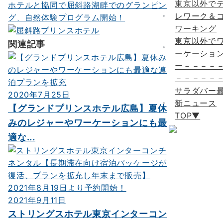
東京以外で
ホテルと協同で屈斜路湖畔でのグランピン
ー
レワーク＆
グ、自然体験プログラム開始！
ワーキング
シ
東京以外で
関連記事
ョ
ーケーショ
ン
ー－－－－
－－－－－
サラダバー
2020年7月25日
新ニュース
【グランドプリンスホテル広島】夏休
TOP▼
みのレジャーやワーケーションにも最
適な...
2021年9月11日
ストリングスホテル東京インターコン