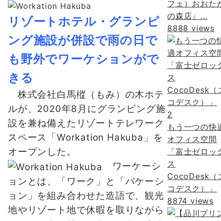
フェ）おおた
の森店』...
リゾートホテル・グランピ
8888 views
ング施設が併設で雨の日で
も野外でワーケションがで
きる
株式会社白馬樅（もみ）の木ホテ
ルが、2020年8月にグランピング施
2
設を兼ね備えたリゾートテレワーク
もう一つの快
スペース「Workation Hakuba」を
オフィス空間
オープンした。
「富士ゼロッ
ス
ワーケーシ
CocoDesk（
ョンとは、「ワーク」と「バケーシ
コデスク）」
ョン」を組み合わせた造語で、観光
8874 views
地やリゾート地で休暇を取りながら