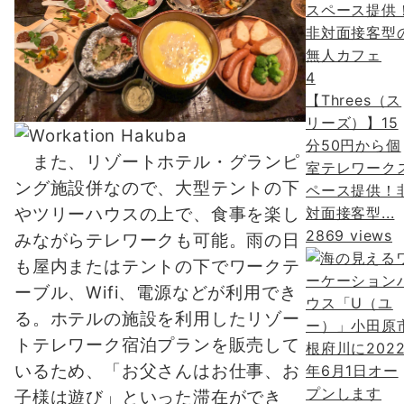
4
【Threes（ス
リーズ）】15
分50円から個
また、リゾートホテル・グランピ
室テレワーク
ング施設併なので、大型テントの下
ペース提供！
対面接客型...
やツリーハウスの上で、食事を楽し
2869 views
みながらテレワークも可能。雨の日
も屋内またはテントの下でワークテ
ーブル、Wifi、電源などが利用でき
る。ホテルの施設を利用したリゾー
トテレワーク宿泊プランを販売して
いるため、「お父さんはお仕事、お
子様は遊び」といった滞在ができ