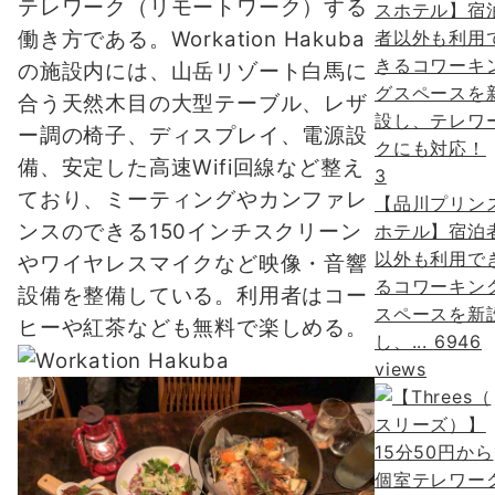
テレワーク（リモートワーク）する
働き方である。Workation Hakuba
の施設内には、山岳リゾート白馬に
合う天然木目の大型テーブル、レザ
ー調の椅子、ディスプレイ、電源設
備、安定した高速Wifi回線など整え
3
ており、ミーティングやカンファレ
【品川プリン
ンスのできる150インチスクリーン
ホテル】宿泊
以外も利用で
やワイヤレスマイクなど映像・音響
るコワーキン
設備を整備している。利用者はコー
スペースを新
ヒーや紅茶なども無料で楽しめる。
し、...
6946
views