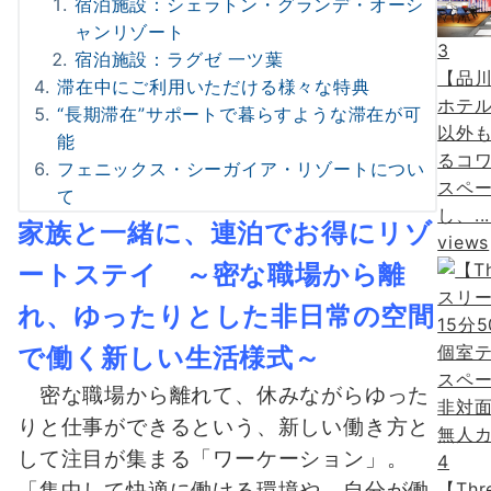
宿泊施設：シェラトン・グランデ・オーシ
ャンリゾート
3
宿泊施設：ラグゼ 一ツ葉
【品
滞在中にご利用いただける様々な特典
ホテ
“長期滞在”サポートで暮らすような滞在が可
以外
能
るコ
フェニックス・シーガイア・リゾートについ
スペ
て
し、..
家族と一緒に、連泊でお得にリゾ
views
ートステイ
～密な職場から離
れ、ゆったりとした非日常の空間
で働く新しい生活様式～
密な職場から離れて、休みながらゆった
りと仕事ができるという、新しい働き方と
して注目が集まる「ワーケーション」。
4
【Thr
「集中して快適に働ける環境や、自分が働