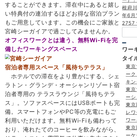
ー）
することができます。滞在中にあると嬉し
根府川
い特典付の連泊するほどお得な宿泊プラン
年6月1
もご用意しています。この機会にご家族と
2757 
検
宮崎シーガイアで過ごしてみませんか。
索：
オフィスワークとは違う、無料Wi-Fiを完
備したワーキングスペース
ワー
タイ
東京
宿泊者専用スペース「風待ちテラス」
ーク
ホテルでの滞在をより豊かにする、シェ
キン
ラトン・グランデ・オーシャンリゾート宿
東京
泊者専用の テラスラウンジ「風待ちテラ
ーシ
ス」。ソファスペースにはUSBポートも完
東京
備。スマートフォンやPC等の充電にもご
レワ
ワー
利用いただけます。無料Wi-Fiも備わって
東京
おり、淹れたてのコーヒーを飲みながら、
ーケ