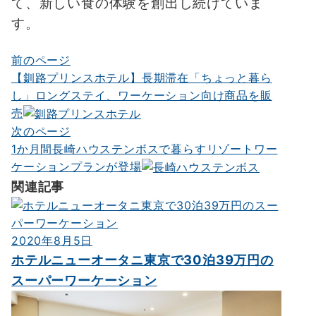
て、新しい食の体験を創出し続けていま
す。
前のページ
投
【釧路プリンスホテル】長期滞在「ちょっと暮ら
稿
し」ロングステイ、ワーケーション向け商品を販
ナ
売
次のページ
ビ
1か月間長崎ハウステンボスで暮らすリゾートワー
ゲ
ケーションプランが登場
ー
関連記事
シ
ョ
2020年8月5日
ン
ホテルニューオータニ東京で30泊39万円の
スーパーワーケーション