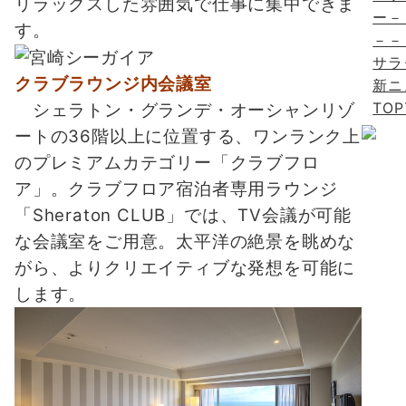
リラックスした雰囲気で仕事に集中できま
ー－
す。
－－
サラ
クラブラウンジ内会議室
新ニ
TO
シェラトン・グランデ・オーシャンリゾ
ートの36階以上に位置する、ワンランク上
のプレミアムカテゴリー「クラブフロ
ア」。クラブフロア宿泊者専用ラウンジ
「Sheraton CLUB」では、TV会議が可能
な会議室をご用意。太平洋の絶景を眺めな
がら、よりクリエイティブな発想を可能に
します。