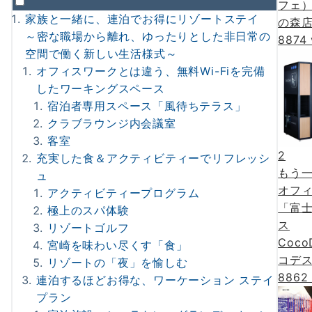
フェ
家族と一緒に、連泊でお得にリゾートステイ
の森店』
～密な職場から離れ、ゆったりとした非日常の
8874 
空間で働く新しい生活様式～
オフィスワークとは違う、無料Wi-Fiを完備
したワーキングスペース
宿泊者専用スペース「風待ちテラス」
クラブラウンジ内会議室
客室
2
充実した食＆アクティビティーでリフレッシ
もう
ュ
オフ
アクティビティープログラム
「富
極上のスパ体験
ス
リゾートゴルフ
Coco
宮崎を味わい尽くす「食」
コデ
リゾートの「夜」を愉しむ
8862 
連泊するほどお得な、ワーケーション ステイ
プラン