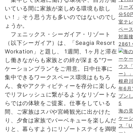
リーズ
いている間に家族が楽しめる環境も欲し
分50
い！」そう思う方も多いのではないのでし
室テ
ょうか。
ペー
フェニックス・シーガイア・リゾート
対面接
（以下シーガイア）は、「Seagia Resort
2861 
Workation」と題し、 1週間、1ヶ月と滞在
し働きながらも家族との絆が深まる“ワー
ケーションプラン“をご用意。日中仕事に
集中できるワークスペース環境はもちろ
ん、食やアクティビティーを存分に楽しん
でリフレッシュに繋がるようなリゾートな
らではの体験をご提案。仕事をしている
5
海の
間、ご家族はスパや宮崎観光に出かけた
ケー
り、夕食は家族でバーベキューを楽しんだ
ス「U
りと、暮らすようにリゾートステイを満喫