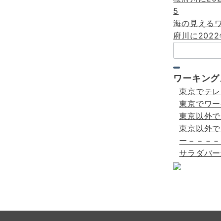
5
海の見える
府川に2022
検
索：
ワーキング
東京でテレ
東京でワー
東京以外で
東京以外で
ー－－－－
サラダバー