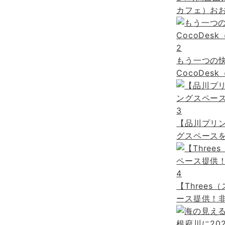
カフェ）おお
2
もう一つの
CocoDe
3
【品川プリ
グスペースを
4
【Three
ース提供！非