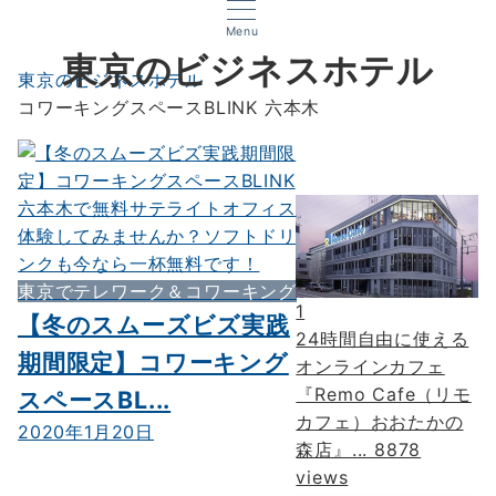
Menu
東京のビジネスホテル
東京のビジネスホテル
コワーキングスペースBLINK 六本木
東京でテレワーク＆コワーキング
1
【冬のスムーズビズ実践
24時間自由に使える
期間限定】コワーキング
オンラインカフェ
『Remo Cafe（リモ
スペースBL...
カフェ）おおたかの
2020年1月20日
森店』...
8878
views