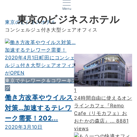
Menu
東京のビジネスホテル
東京のビジネスホテル
コンシェルジュ付き大型シェアオフィス
東京でテレワーク＆コワーキン
グ
1
働き方改革やウイルス
24時間自由に使えるオン
ラインカフェ『Remo
対策…加速するテレワ
Cafe（リモカフェ）お
ーク需要！202...
おたかの森店』...
8881
2020年3月10日
views