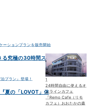
る究極の30時間ス
1
24時間自由に使えるオ
夏の「LOVOT」体
ンラインカフェ
『Remo Cafe（リモ
カフェ）おおたかの森