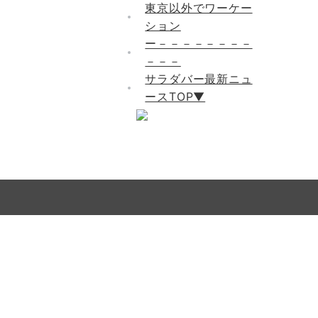
東京以外でワーケー
ション
ー－－－－－－－－
－－－
サラダバー最新ニュ
ースTOP▼