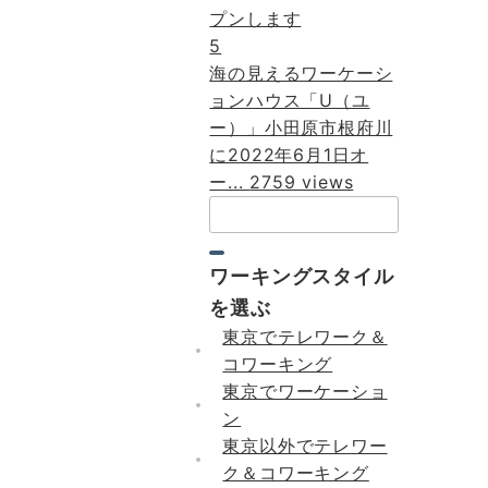
5
海の見えるワーケーシ
ョンハウス「U（ユ
ー）」小田原市根府川
に2022年6月1日オ
ー...
2759 views
検
索：
ワーキングスタイル
を選ぶ
東京でテレワーク＆
コワーキング
東京でワーケーショ
ン
東京以外でテレワー
ク＆コワーキング