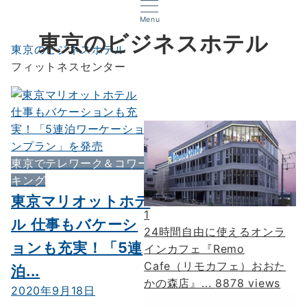
Menu
東京のビジネスホテル
東京のビジネスホテル
フィットネスセンター
東京でテレワーク＆コワー
キング
東京マリオットホテ
1
ル 仕事もバケーシ
24時間自由に使えるオンラ
ョンも充実！「5連
インカフェ『Remo
Cafe（リモカフェ）おおた
泊...
かの森店』...
8878 views
2020年9月18日