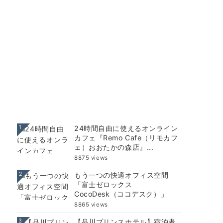
1
24時間自由に使えるオンライン
カフェ『Remo Cafe（リモカフ
ェ）おおたかの森店』...
8875 views
2
もう一つの快適オフィス空間
「富士ゼロックス
CocoDesk（ココデスク）」
8865 views
3
【品川プリンスホテル】宿泊者