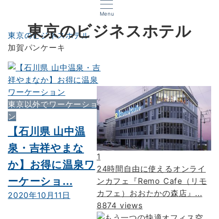
Menu
東京のビジネスホテル
東京のビジネスホテル
加賀パンケーキ
東京以外でワーケーショ
ン
【石川県 山中温
泉・吉祥やまな
1
か】お得に温泉ワ
24時間自由に使えるオンライ
ーケーショ...
ンカフェ『Remo Cafe（リモ
カフェ）おおたかの森店』...
2020年10月11日
8874 views