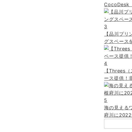
CocoDe
3
【品川プリ
グスペースを
4
【Three
ース提供！非
5
海の見える
府川に2022
検
索：