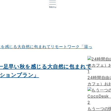
Menu
一足早い秋を感じる大自然に包まれて
1
ーションプラン」
24時間自由
カフェ）おお
2
もう一つの