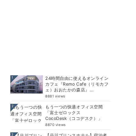
1
24時間自由に使えるオンライン
カフェ『Remo Cafe（リモカフ
ェ）おおたかの森店』...
8881 views
2
もう一つの快適オフィス空間
「富士ゼロックス
CocoDesk（ココデスク）」
8870 views
3
【品川プリンスホテル】宿泊者