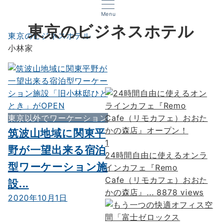
Menu
東京のビジネスホテル
東京のビジネスホテル
小林家
東京以外でワーケーション
筑波山地域に関東平
1
野が一望出来る宿泊
24時間自由に使えるオンラ
型ワーケーション施
インカフェ『Remo
Cafe（リモカフェ）おおた
設...
かの森店』...
8878 views
2020年10月1日