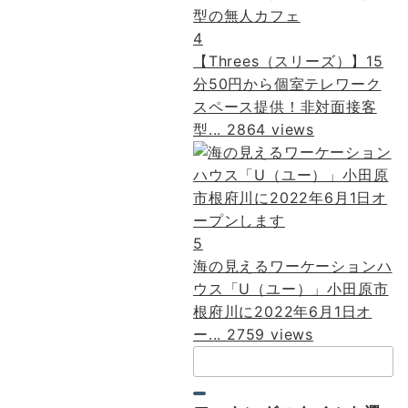
4
【Threes（スリーズ）】15
分50円から個室テレワーク
スペース提供！非対面接客
型...
2864 views
5
海の見えるワーケーションハ
ウス「U（ユー）」小田原市
根府川に2022年6月1日オ
ー...
2759 views
検
索：