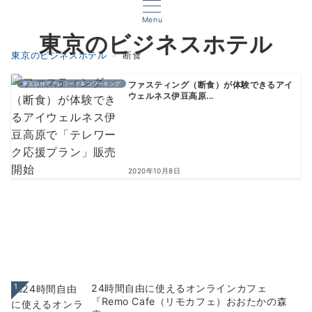
Menu
東京のビジネスホテル
東京のビジネスホテル
断食
東京以外でテレワーク＆コワーキング
ファスティング（断食）が体験できるアイ
ウェルネス伊豆高原...
2020年10月8日
1
24時間自由に使えるオンラインカフェ
『Remo Cafe（リモカフェ）おおたかの森