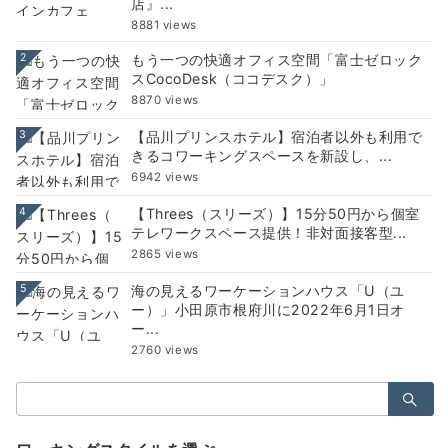
店』...
8881 views
2
もう一つの快適オフィス空間「富士ゼロック
スCocoDesk（ココデスク）」
8870 views
3
【品川プリンスホテル】宿泊者以外も利用で
きるコワーキングスペースを新設し、...
6942 views
4
【Threes（スリーズ）】15分50円から個室
テレワークスペース提供！非対面接客型...
2865 views
5
海の見えるワーケーションハウス「U（ユ
ー）」小田原市根府川に2022年6月1日オ
ー...
2760 views
検
索：