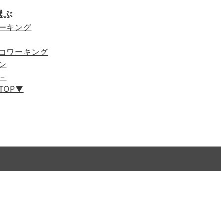
選ぶ
ーキング
コワーキング
ン
－
TOP▼