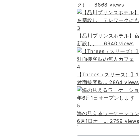
ク）」
8868 views
3
【品川プリンスホテル】
新設し、...
6940 views
4
【Threes（スリーズ）
対面接客型...
2864 views
5
海の見えるワーケーション
6月1日オー...
2759 view
検
索：