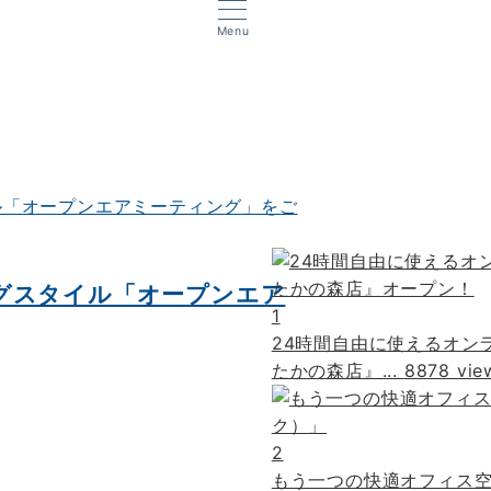
Menu
グスタイル「オープンエア
1
24時間自由に使えるオンラ
たかの森店』...
8878 vie
2
もう一つの快適オフィス空間