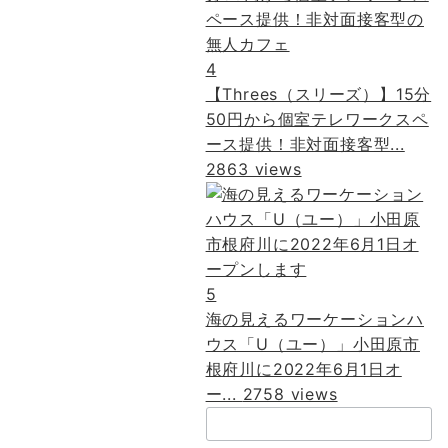
4
【Threes（スリーズ）】15分
50円から個室テレワークスペ
ース提供！非対面接客型...
2863 views
5
海の見えるワーケーションハ
ウス「U（ユー）」小田原市
根府川に2022年6月1日オ
ー...
2758 views
検
索：