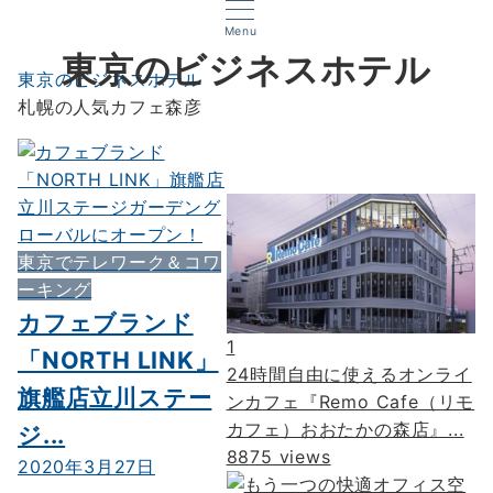
Menu
東京のビジネスホテル
東京のビジネスホテル
札幌の人気カフェ森彦
東京でテレワーク＆コワ
ーキング
カフェブランド
1
「NORTH LINK」
24時間自由に使えるオンライ
旗艦店立川ステー
ンカフェ『Remo Cafe（リモ
カフェ）おおたかの森店』...
ジ...
8875 views
2020年3月27日