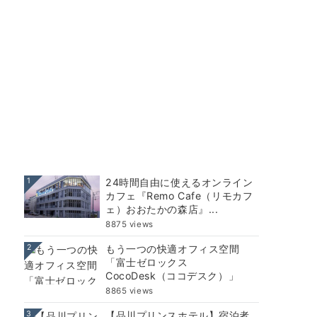
1
24時間自由に使えるオンライン
カフェ『Remo Cafe（リモカフ
ェ）おおたかの森店』...
8875 views
2
もう一つの快適オフィス空間
「富士ゼロックス
CocoDesk（ココデスク）」
8865 views
3
【品川プリンスホテル】宿泊者