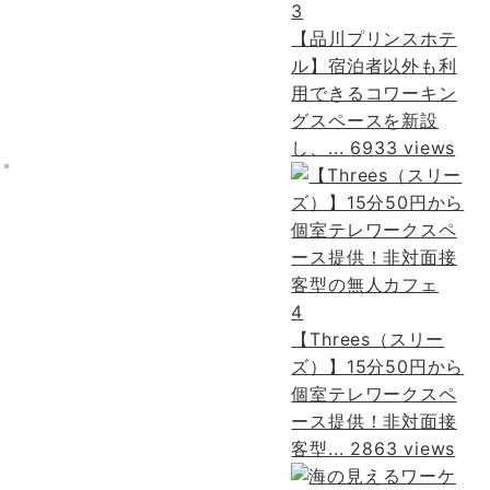
3
【品川プリンスホテ
ル】宿泊者以外も利
用できるコワーキン
グスペースを新設
し、...
6933 views
4
【Threes（スリー
ズ）】15分50円から
個室テレワークスペ
ース提供！非対面接
客型...
2863 views