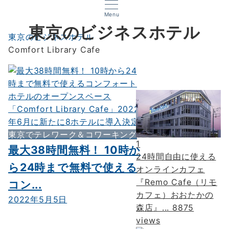
Menu
東京のビジネスホテル
東京のビジネスホテル
Comfort Library Cafe
東京でテレワーク＆コワーキング
1
最大38時間無料！ 10時か
24時間自由に使える
ら24時まで無料で使える
オンラインカフェ
『Remo Cafe（リモ
コン...
カフェ）おおたかの
2022年5月5日
森店』...
8875
views