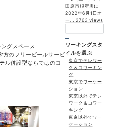
田原市根府川に
2022年6月1日オ
ー...
2763 views
検
索：
ワーキングスタ
ワーキングスペース
イルを選ぶ
や夕方のフリービールサービ
東京でテレワー
テル併設型ならではのコ
ク＆コワーキン
グ
東京でワーケー
ション
東京以外でテレ
ワーク＆コワー
キング
東京以外でワー
ケーション