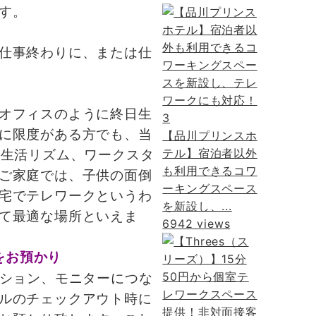
す。
仕事終わりに、または仕
オフィスのように終日生
3
に限度がある方でも、当
【品川プリンスホ
テル】宿泊者以外
の生活リズム、ワークスタ
も利用できるコワ
ご家庭では、子供の面倒
ーキングスペース
宅でテレワークというわ
を新設し、...
て最適な場所といえま
6942 views
をお預かり
ション、モニターにつな
ルのチェックアウト時に