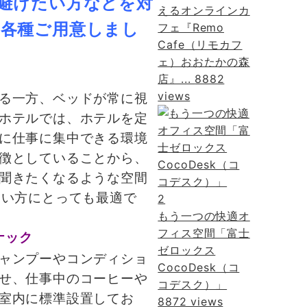
避けたい方などを対
えるオンラインカ
各種ご用意しまし
フェ『Remo
Cafe（リモカフ
ェ）おおたかの森
店』...
8882
views
る一方、ベッドが常に視
ホテルでは、ホテルを定
に仕事に集中できる環境
徴としていることから、
聞きたくなるような空間
多い方にとっても最適で
2
もう一つの快適オ
フィス空間「富士
ナック
ゼロックス
ャンプーやコンディショ
CocoDesk（コ
せ、仕事中のコーヒーや
コデスク）」
室内に標準設置してお
8872 views