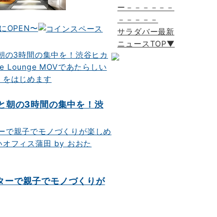
ー－－－－－－
－－－－－
にOPEN〜
サラダバー最新
ニュースTOP▼
ーと朝の3時間の集中を！渋
ターで親子でモノづくりが