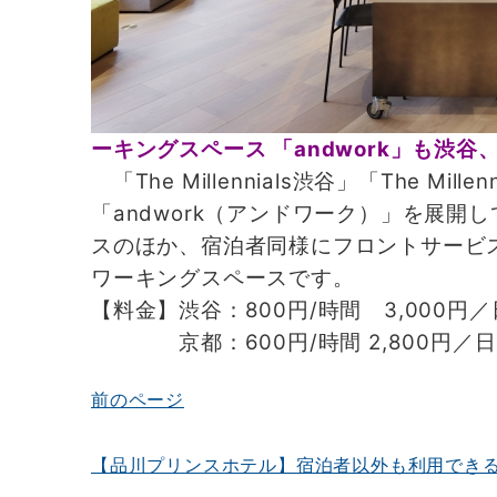
ーキングスペース 「andwork」も渋
「The Millennials渋谷」「The 
「andwork（アンドワーク）」を展開
スのほか、宿泊者同様にフロントサービ
ワーキングスペースです。
【料金】渋谷：800円/時間 3,000円
京都：600円/時間 2,800円／日
前のページ
投
稿
【品川プリンスホテル】宿泊者以外も利用でき
ナ