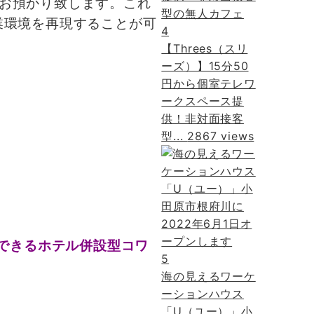
お預かり致します。これ
業環境を再現することが可
4
【Threes（スリ
ーズ）】15分50
円から個室テレワ
ークスペース提
供！非対面接客
型...
2867 views
できるホテル併設型コワ
5
海の見えるワーケ
ーションハウス
「U（ユー）」小