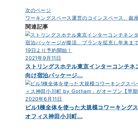
ビ
次のページ
ゲ
ワーキングスペース運営のコインスペース、銀座エ
ー
関連記事
シ
ョ
ン
2021年9月11日
ストリングスホテル東京インターコンチネ
向け宿泊パッケージ...
2020年6月11日
ビル1棟全体を使った大規模コワーキング
オフィス神田小川町...