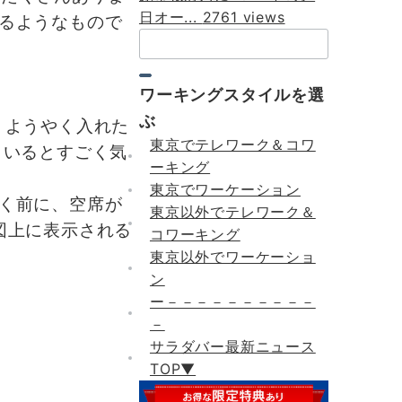
日オー...
2761 views
るようなもので
検
索：
ワーキングスタイルを選
ぶ
。ようやく入れた
東京でテレワーク＆コワ
もいるとすごく気
ーキング
東京でワーケーション
く前に、空席が
東京以外でテレワーク＆
地図上に表示される
コワーキング
東京以外でワーケーショ
ン
ー－－－－－－－－－－
－
サラダバー最新ニュース
TOP▼