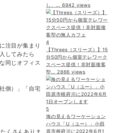
し、...
6942 views
4
に注目が集まり
【Threes（スリーズ）】15
入してみたら
分50円から個室テレワーク
な同じオフィス
スペース提供！非対面接客
型...
2866 views
社側）」「自宅
5
海の見えるワーケーション
ハウス「U（ユー）」小田
がたくさんありま
原市根府川に2022年6月1