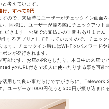
いと考えています。
発行、すべて0円
すので、来店時にユーザーがチェックイン画面を
さい。同様に、ユーザーが帰る際にチェックアウト
いただきます。お店での支払いの手間もありません
NE内で動作するアプリとして作っていますので、チェッ
ります。チェックイン時にはWi-Fiのパスワード
ーポンが発行されます。
可能です。お店のPRをしたり、本日中の来店で
ntedlyのURL付きで求人に使ったりする事も可能
して良い事だらけですがさらに、Telework S
す。ユーザーが1000円使うと500円が振り込まれ