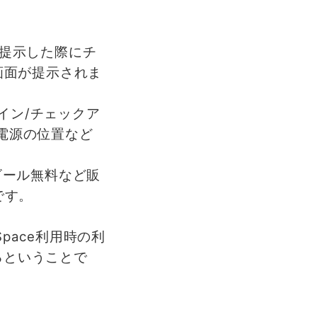
提示した際にチ
画面が提示されま
。
クイン/チェックア
や電源の位置など
ビール無料など販
です。
pace利用時の利
るということで