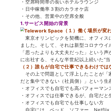
・空席時間帯の長いホテルラウンジ
・日中稼働率３割のカラオケ店
・その他、営業中の空席全般
1.サービス開始の背景
（１）働く場所が変
東京オリンピックを契機に、オフィスに
ました。そして、それは新型コロナウイ
「思ったよりも大丈夫だった」という声
に出社する、そんな半世紀以上続いた“当
（２）誰もが自宅で仕事できるわけでは
その上で問題として浮上したことが「家
だと集中できない（社員側）」という生
・オフィスでも自宅でも高パフォーマン
・オフィスでは仕事できるが、自宅だと
・オフィスでも自宅でも仕事しない方
自宅には、ベッド、ソファー、Netfl