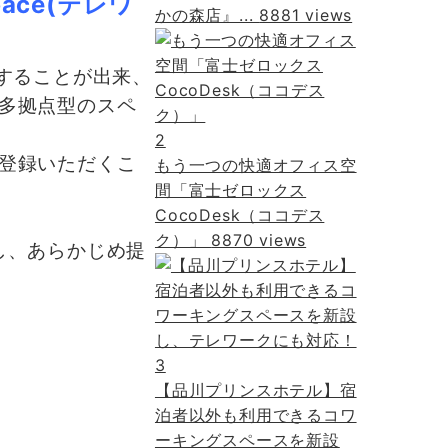
ace(テレワ
かの森店』...
8881 views
することが出来、
多拠点型のスペ
2
登録いただくこ
もう一つの快適オフィス空
間「富士ゼロックス
CocoDesk（ココデス
ク）」
8870 views
し、あらかじめ提
3
【品川プリンスホテル】宿
泊者以外も利用できるコワ
ーキングスペースを新設