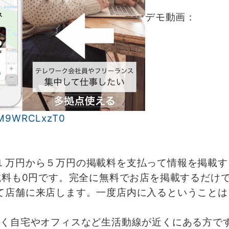
デモ動画：
=bM9WRCLxzT0
万円から５万円の掲載料を支払って情報を掲載す
用も掲載料も0円です。完全に無料でお店を掲載するだ
て店舗に来店します。一度店内に入るということは
く自宅やオフィスなど生活動線が近くにある方で