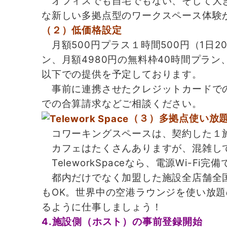
オフィスでも自宅でもない、そして大き
な新しい多拠点型のワークスペース体験
（２）低価格設定
月額500円プラス１時間500円（1日2
ン、月額4980円の無料枠40時間プラン
以下での提供を予定しております。
事前に連携させたクレジットカードでの
での合算請求などご相談ください。
（３）多拠点使い放
コワーキングスペースは、契約した１
カフェはたくさんありますが、混雑して
TeleworkSpaceなら、電源Wi-
都内だけでなく加盟した施設全店舗全国
もOK。世界中の空港ラウンジを使い放
るように仕事しましょう！
4.施設側（ホスト）の事前登録開始