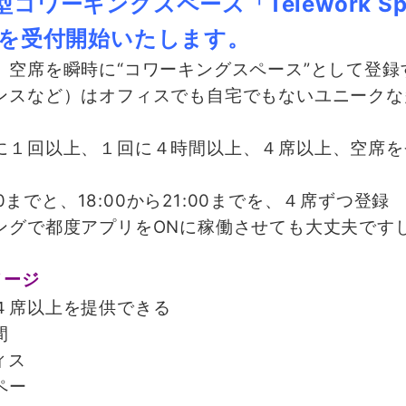
ワーキングスペース「Telework Sp
録を受付開始いたします。
空席を瞬時に“コワーキングスペース”として登録
ンスなど）はオフィスでも自宅でもないユニークな
１回以上、１回に４時間以上、４席以上、空席を
0までと、18:00から21:00までを、４席ずつ登録
グで都度アプリをONに稼働させても大丈夫です
メージ
４席以上を提供できる
間
ィス
ペー